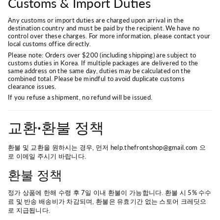
Customs & Import Duties
Any customs or import duties are charged upon arrival in the
destination country and must be paid by the recipient. We have no
control over these charges. For more information, please contact your
local customs office directly.
Please note: Orders over $200 (including shipping) are subject to
customs duties in Korea. If multiple packages are delivered to the
same address on the same day, duties may be calculated on the
combined total. Please be mindful to avoid duplicate customs
clearance issues.
If you refuse a shipment, no refund will be issued.
교환·환불 정책
환불 및 교환을 원하시는 경우, 먼저 help.thefrontshop@gmail.com 으
로 이메일 주시기 바랍니다.
환불 정책
정가 상품에 한해 수령 후 7일 이내 환불이 가능합니다. 환불 시 5% 수수
료 및 반송 배송비가 차감되며, 환불은 유효기간 없는 스토어 크레딧으
로 지급됩니다.